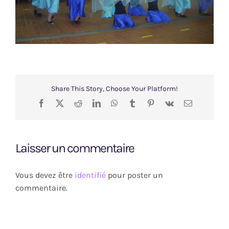
VIP
Animatrices
Rechercher:
Share This Story, Choose Your Platform!
Facebook
X
Reddit
LinkedIn
WhatsApp
Tumblr
Pinterest
Vk
Email
Laisser un commentaire
Vous devez être
identifié
pour poster un
commentaire.