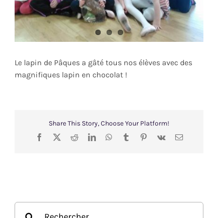
VIP
Animatrices
Rechercher:
Le lapin de Pâques a gâté tous nos élèves avec des
magnifiques lapin en chocolat !
Share This Story, Choose Your Platform!
Facebook
X
Reddit
LinkedIn
WhatsApp
Tumblr
Pinterest
Vk
Email
Rechercher: